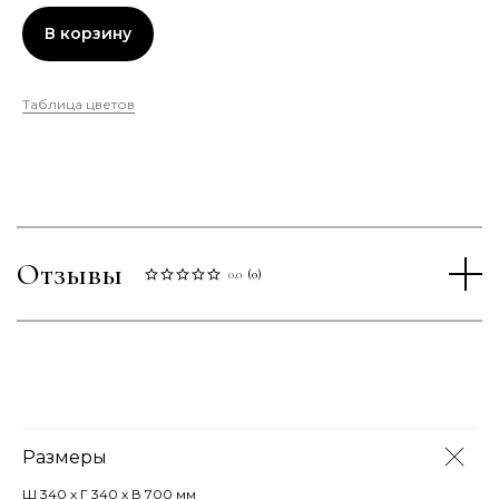
В корзину
Таблица цветов
Отзывы
0.0
(
0
)
Размеры
Ш 340 х Г 340 х В 700 мм