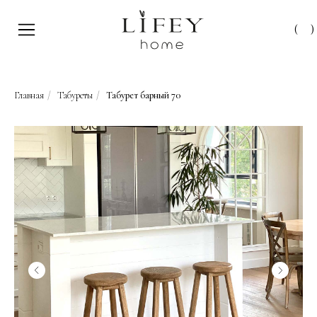
(
)
Главная
/
Табуреты
/
Табурет барный 70