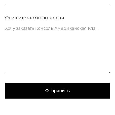
Опишите что бы вы хотели
Хочу заказать Консоль Американская Классика шириной 133 сантиметра в зеленом цвете
Отправить