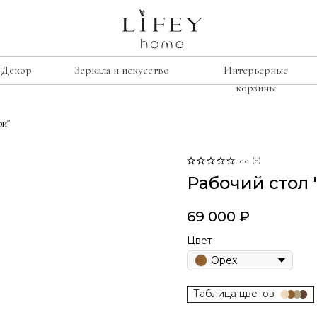
Декор
Зеркала и искусство
Интерьерные
корзины
ри"
сиденье
е
рамки
Лавочки
освещение
0.0
(
0
)
Рабочий стол 
Табуреты
подсвечники
Стулья
лажи
винтаж
69 000
₽
Кресла
умбы
свечи
Цвет
изор
Орех
ину
Таблица цветов