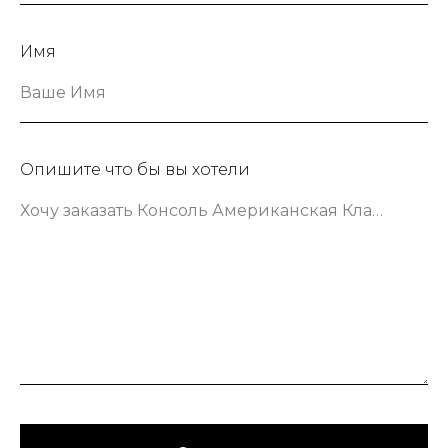
Имя
Ваше Имя
Опишите что бы вы хотели
Хочу заказать Консоль Американская Классика шириной 133 сантиметра в зеленом цвете