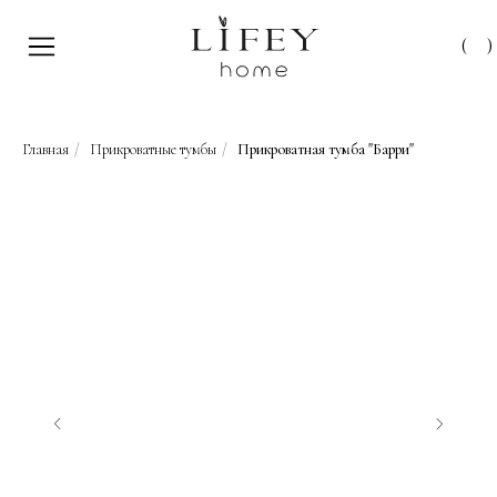
(
)
Главная
/
Прикроватные тумбы
/
Прикроватная тумба "Барри"