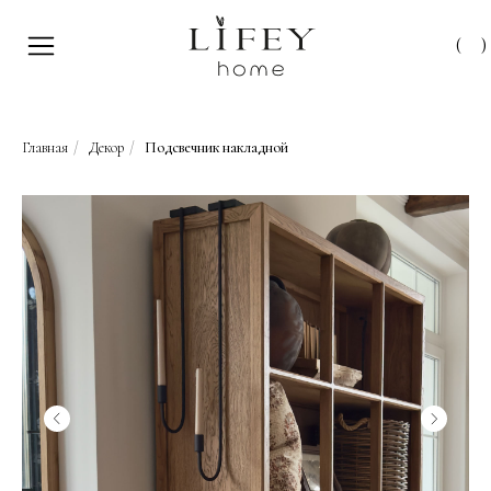
(
)
Главная
/
Декор
/
Подсвечник накладной