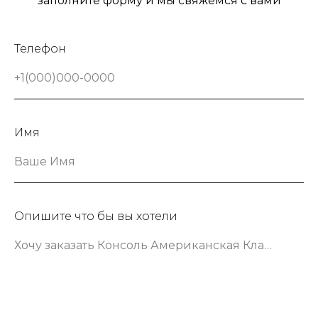
заполните форму и мы свяжемся с вами
Телефон
+1(000)000-0000
Имя
Ваше Имя
Опишите что бы вы хотели
Хочу заказать Консоль Американская Классика шириной 133 сантиметра в зеленом цвете