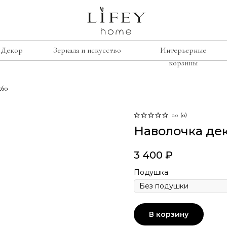
Декор
Зеркала и искусство
Интерьерные
корзины
х60
сиденье
е
рамки
Лавочки
освещение
0.0
(
0
)
Наволочка де
Табуреты
подсвечники
Стулья
лажи
винтаж
3 400
₽
Кресла
умбы
свечи
Подушка
изор
ину
В корзину