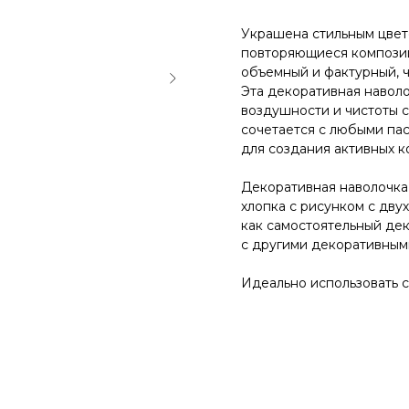
на заказ
Украшена стильным цвет
повторяющиеся компози
объемный и фактурный, ч
все зеркала и искусство
вся мебель
весь декор
Эта декоративная навол
воздушности и чистоты с
сочетается с любыми па
для создания активных к
Декоративная наволочка 
хлопка с рисунком с дву
как самостоятельный дек
с другими декоративными
Идеально использовать с