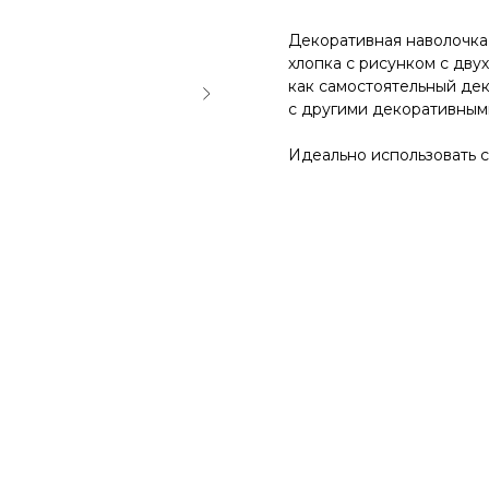
на заказ
Декоративная наволочка 
хлопка с рисунком с дву
как самостоятельный дек
все зеркала и искусство
вся мебель
весь декор
с другими декоративными
Идеально использовать с