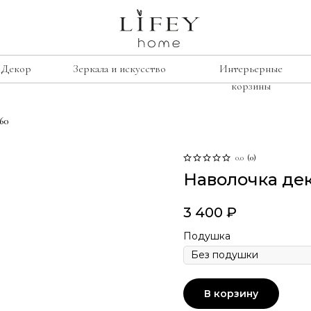
Декор
Зеркала и искусство
Интерьерные
корзины
60
сиденье
е
рамки
Лавочки
освещение
0.0
(
0
)
Наволочка де
Табуреты
подсвечники
Стулья
лажи
винтаж
3 400
₽
Кресла
умбы
свечи
Подушка
изор
ину
В корзину