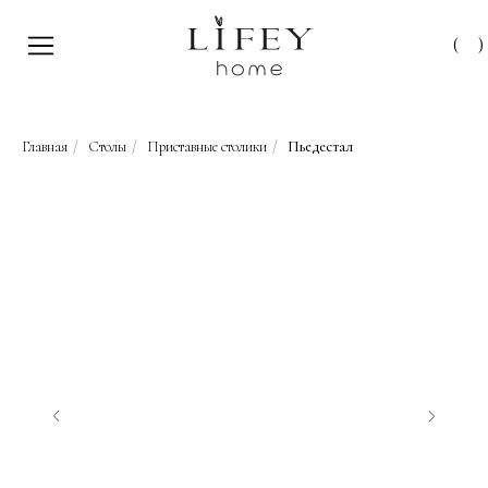
(
)
Главная
/
Столы
/
Приставные столики
/
Пьедестал