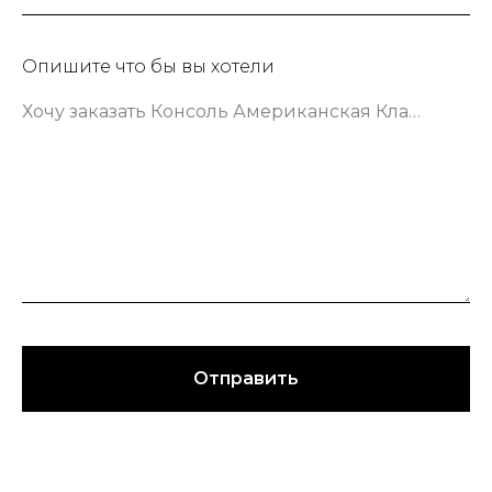
Опишите что бы вы хотели
Хочу заказать Консоль Американская Классика шириной 133 сантиметра в зеленом цвете
Отправить