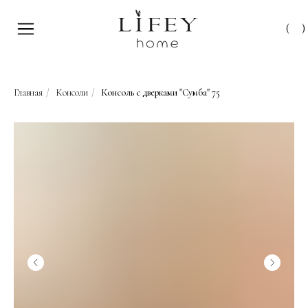
(
)
Главная
/
Консоли
/
Консоль с дверками "Сумба" 75