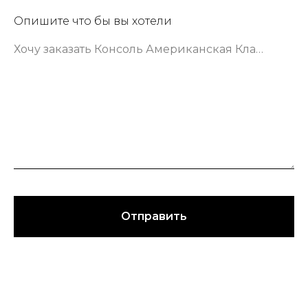
Опишите что бы вы хотели
Хочу заказать Консоль Американская Классика шириной 133 сантиметра в зеленом цвете
Отправить