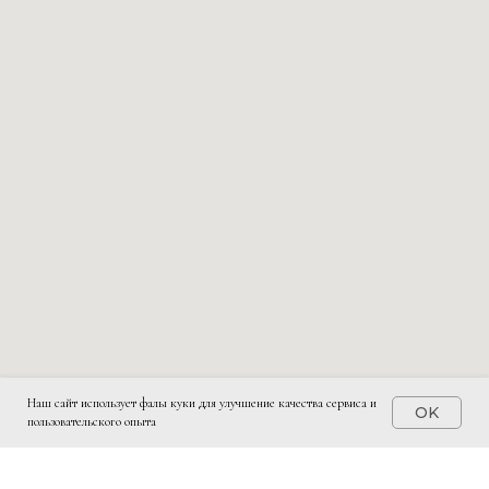
Наш сайт использует фалы куки для улучшение качества сервиса и
OK
пользовательского опыта