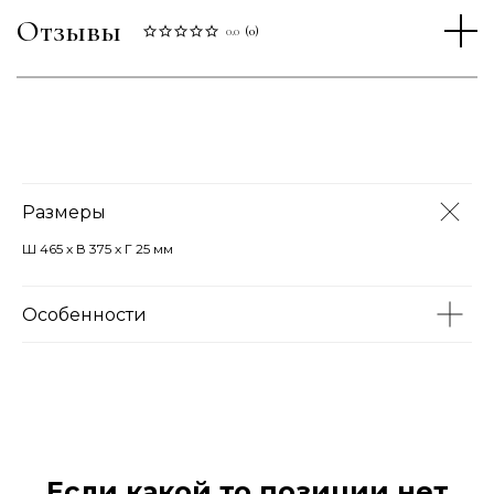
Отзывы
0.0
(
0
)
Размеры
Ш 465 х В 375 х Г 25 мм
Особенности
Если какой то позиции нет