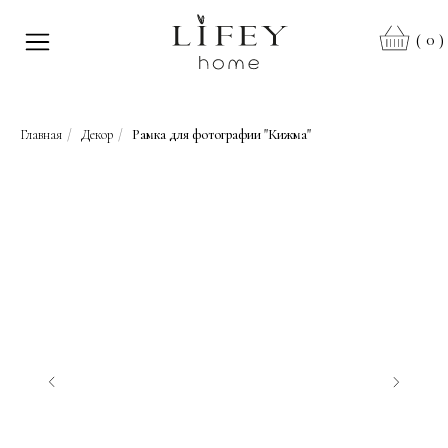
0
(
)
Главная
/
Декор
/
Рамка для фотографии "Кижма"