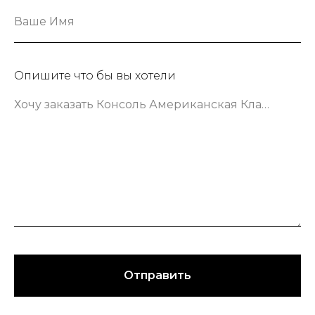
Ваше Имя
Опишите что бы вы хотели
Хочу заказать Консоль Американская Классика шириной 133 сантиметра в зеленом цвете
Отправить