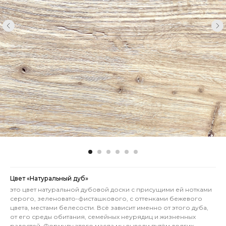
Цвет «Натуральный дуб»
это цвет натуральной дубовой доски с присущими ей нотками
серого, зеленовато-фисташкового, с оттенками бежевого
цвета, местами белесости. Всё зависит именно от этого дуба,
от его среды обитания, семейных неурядиц и жизненных
радостей. Формулу этого масла мы вывели путём долгих