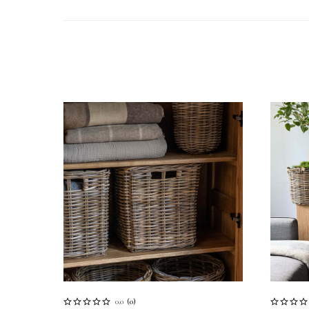
0.0
(
0
)