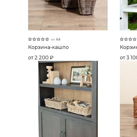
0.0
(
0
)
Корзина-кашпо
Корзи
от
2 200
₽
от
3 10