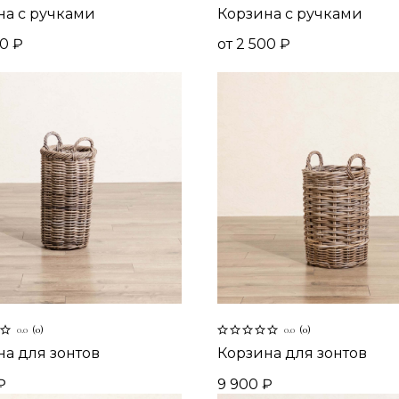
на c ручками
Корзина c ручками
00
₽
от
2 500
₽
0.0
(
0
)
0.0
(
0
)
а для зонтов
Корзина для зонтов
₽
9 900
₽