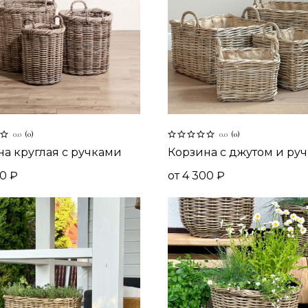
0.0
(
0
)
0.0
(
0
)
а круглая с ручками
Корзина с джутом и ру
00
₽
от
4 300
₽