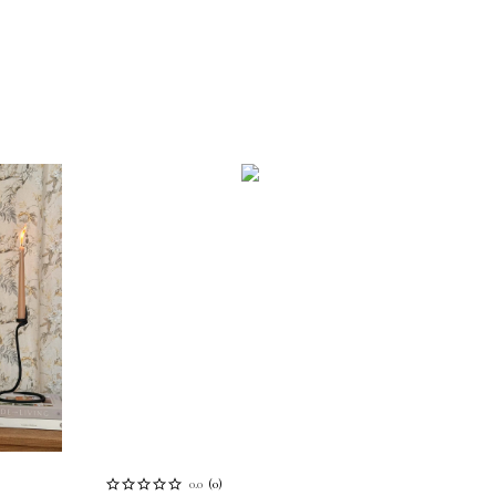
0.0
(
0
)