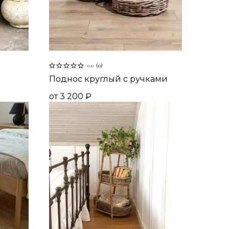
0.0
(
0
)
Поднос круглый с ручками
от
3 200
₽