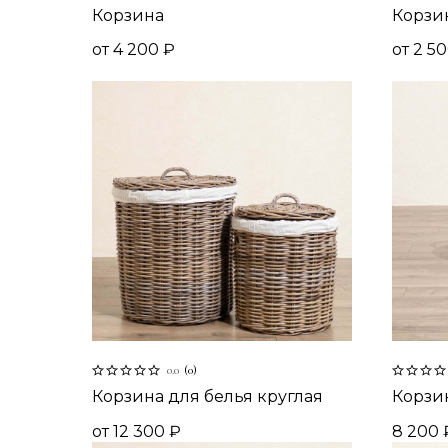
Корзина
Корзи
от
4 200
₽
от
2 5
0.0
(
0
)
Корзина для белья круглая
Корзин
от
12 300
₽
8 200