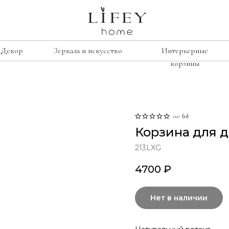
Декор
Зеркала и искусство
Интерьерные
корзины
сиденье
е
рамки
Лавочки
освещение
0.0
(
0
)
Корзина для 
Табуреты
подсвечники
Стулья
лажи
213LXG
винтаж
Кресла
умбы
4700
₽
свечи
изор
Нет в наличии
ину