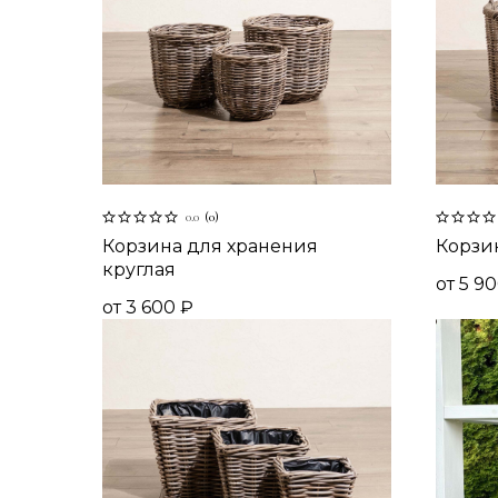
0.0
(
0
)
Корзина для хранения
Корзин
круглая
от
5 9
от
3 600
₽