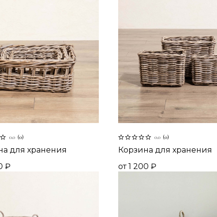
0.0
(
0
)
0.0
(
0
)
на для хранения
Корзина для хранения
0
₽
от
1 200
₽