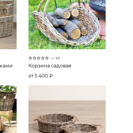
0.0
(
0
)
чками
Корзина садовая
от
5 400
₽