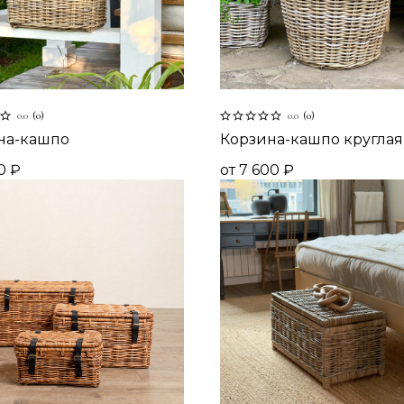
0.0
(
0
)
0.0
(
0
)
на-кашпо
Корзина-кашпо круглая
0
₽
от
7 600
₽