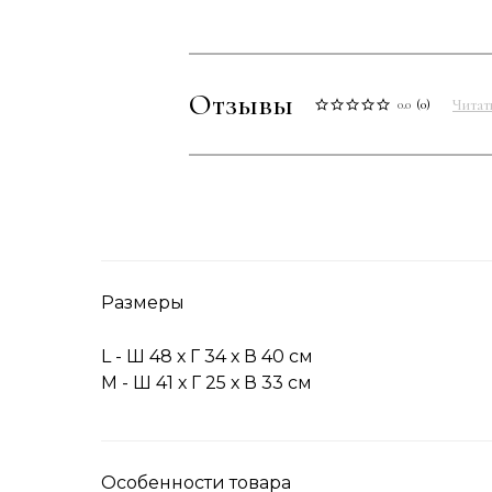
Отзывы
Читат
0.0
(
0
)
Размеры
L - Ш 48 х Г 34 х В 40 см
M - Ш 41 х Г 25 х В 33 см
Особенности товара