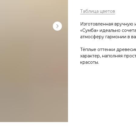
на заказ
Таблица цветов
Изготовленная вручную и
все зеркала и искусство
вся мебель
весь декор
«Сумба» идеально сочета
атмосферу гармонии в ва
Тёплые оттенки древеси
характер, наполняя про
красоты.