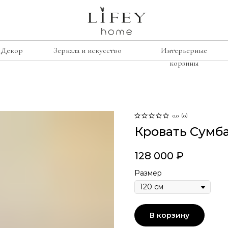
Декор
Зеркала и искусство
Интерьерные
корзины
сиденье
е
рамки
Лавочки
освещение
0.0
(
0
)
Кровать Сумб
Табуреты
подсвечники
Стулья
лажи
винтаж
128 000
₽
Кресла
умбы
свечи
Размер
изор
ину
В корзину