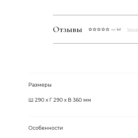
Отзывы
Читат
0.0
(
0
)
Размеры
Ш 290 х Г 290 х В 360 мм
Особенности