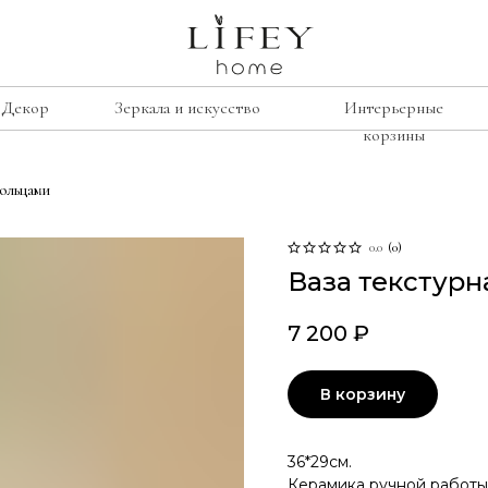
Декор
Зеркала и искусство
Интерьерные
корзины
кольцами
сиденье
е
рамки
Лавочки
освещение
0.0
(
0
)
Ваза текстурн
Табуреты
подсвечники
Стулья
лажи
винтаж
7 200
₽
Кресла
умбы
свечи
изор
В корзину
ину
36*29см.
Керамика ручной работы