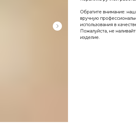
на заказ
Обратите внимание: наш
вручную профессиональн
использования в качестве
все зеркала и искусство
вся мебель
весь декор
Пожалуйста, не наливайте
изделие.