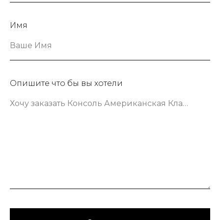
Имя
Ваше Имя
Опишите что бы вы хотели
Хочу заказать Консоль Американская Классика шириной 133 сантиметра в зеленом цвете