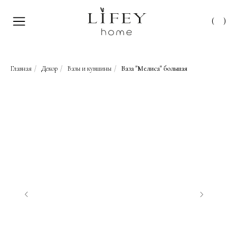
(
)
Главная
/
Декор
/
Вазы и кувшины
/
Ваза "Мелиса" большая