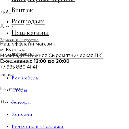
Винтаж
Мебель
Распродажа
Декор
Наш магазин
Зеркала и искусство
Наш оффлайн магазин
м. Курская
Интерьерные
Москва, ул. Нижняя Сыромятническая 11к1
корзины
Ежедневно
с 12:00 до 20:00
+7 995 880 41 41
Винтаж
Вся мебель
Распродажа
Столы
Комоды
Наш магазин
Консоли
Витрины и стеллажи