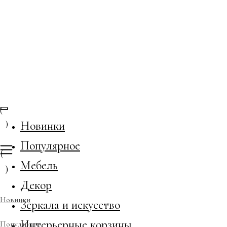
(
)
Новинки
Популярное
(
Мебель
)
Декор
Новинки
Зеркала и искусство
Интерьерные корзины
Популярное