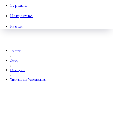
Зеркала
Искусство
Рамки
Главная
/
Декор
/
Освещение
/
Тилландсия Уснеевидная