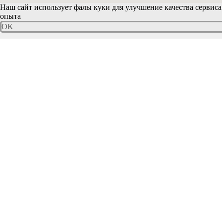
Наш сайт использует фалы куки для улучшение качества сервиса
опыта
OK
© 2026 LIFEY HOME
О компании
Контакты
Розничный магазин
Собрать образ
Профессионалам