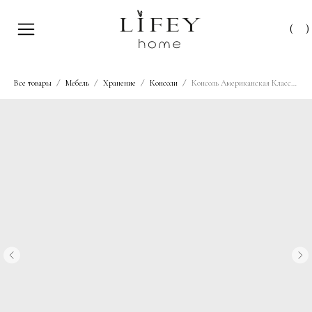
(
)
Все товары
Мебель
Хранение
Консоли
Консоль Американская Классика 'Морилка' 148