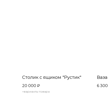
Столик с ящиком "Рустик"
Ваза
20 000
₽
6 300
+варианты товара