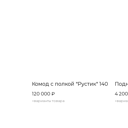
Комод с полкой "Рустик" 140
Подн
120 000
₽
4 200
+варианты товара
+вариа