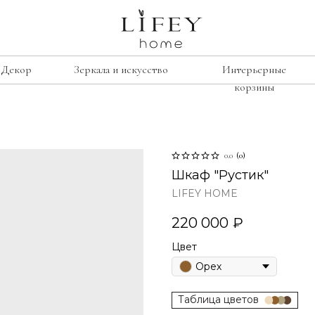
Декор
Зеркала и искусство
Интерьерные
корзины
сиденье
е
рамки
0.0
(
0
)
Лавочки
освещение
Шкаф "Рустик"
Табуреты
подсвечники
LIFEY HOME
Стулья
лажи
винтаж
220 000
₽
Кресла
умбы
свечи
изор
Цвет
Орех
ину
Таблица цветов