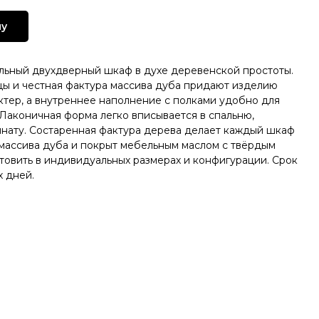
ну
льный двухдверный шкаф в духе деревенской простоты.
ы и честная фактура массива дуба придают изделию
ктер, а внутреннее наполнение с полками удобно для
Лаконичная форма легко вписывается в спальню,
нату. Состаренная фактура дерева делает каждый шкаф
 массива дуба и покрыт мебельным маслом с твёрдым
товить в индивидуальных размерах и конфигурации. Срок
х дней.