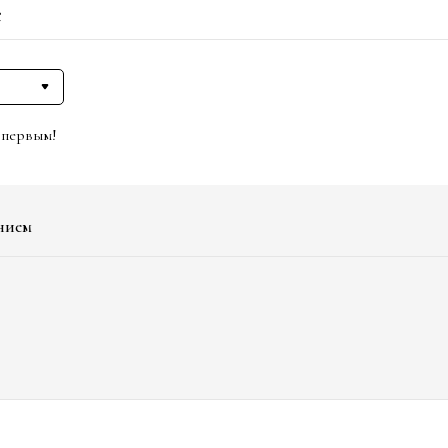
е
 первым!
нием