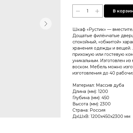
на заказ
В корзи
все зеркала и искусство
вся мебель
весь декор
Шкаф «Рустик» — вместите
Дощатые филёнчатые дверц
спокойный, «обжитой» хара
хранения одежды и вещей. 
прихожую или гостевую ком
уникальным. Изготовлен из
воском. Мебель можно изго
изготовления до 40 рабочи
Материал: Массив дуба
Длина (мм): 1200
Глубина (мм): 450
Высота (мм): 2300
Страна: Россия
ДxШxВ: 1200x450x2300 мм