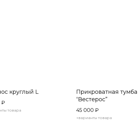
ос круглый L
Прикроватная тумба
“Вестерос”
₽
45 000
₽
нты товара
+варианты товара