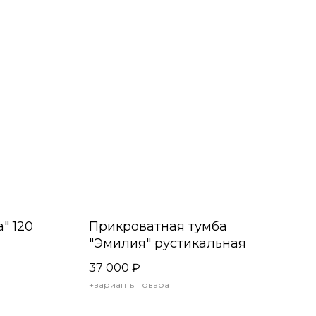
" 120
Прикроватная тумба
"Эмилия" рустикальная
37 000
₽
+варианты товара