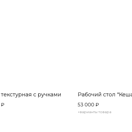
 текстурная с ручками
Рабочий стол "Кеша
₽
53 000
₽
+варианты товара