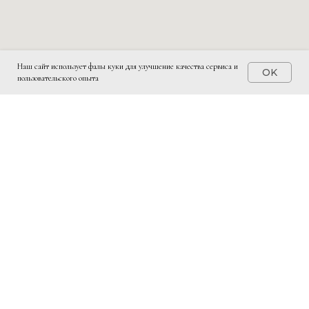
Наш сайт использует фалы куки для улучшение качества сервиса и
OK
пользовательского опыта