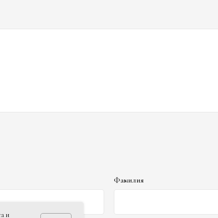
Фамилия
а и