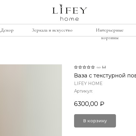
Декор
Зеркала и искусство
Интерьерные
корзины
сиденье
е
рамки
0.0
(
0
)
Лавочки
освещение
Ваза с текстурной п
Табуреты
подсвечники
LIFEY HOME
Стулья
лажи
винтаж
Артикул:
Кресла
умбы
свечи
6300,00
₽
изор
В корзину
ину