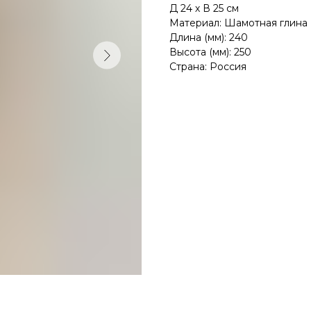
Д 24 х В 25 см
на заказ
Материал: Шамотная глина
Длина (мм): 240
Высота (мм): 250
все зеркала и искусство
вся мебель
весь декор
Страна: Россия