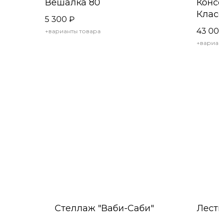
Вешалка 80
Конс
Клас
5 300
₽
148
43 0
+варианты товара
+вариа
Стеллаж "Ваби-Саби"
Лест