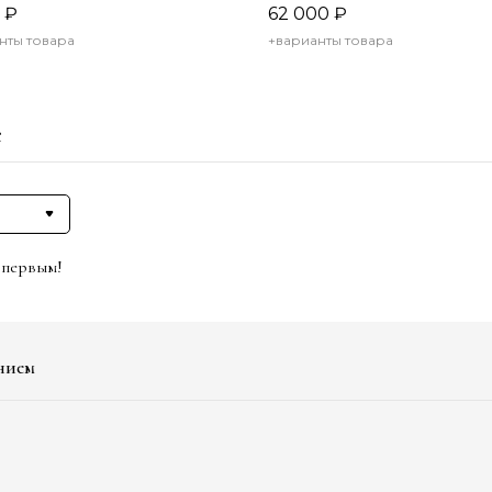
₽
62 000
₽
нты товара
+варианты товара
е
 первым!
нием