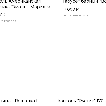
оль Американская
Табурет барный "Во
сика 'Эмаль - Морилка'
17 000
₽
00
₽
+варианты товара
нты товара
ница - Вешалка II
Консоль "Рустик" 170