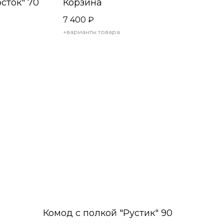
сток" 70
Корзина
7 400
₽
+варианты товара
Комод с полкой "Рустик" 90