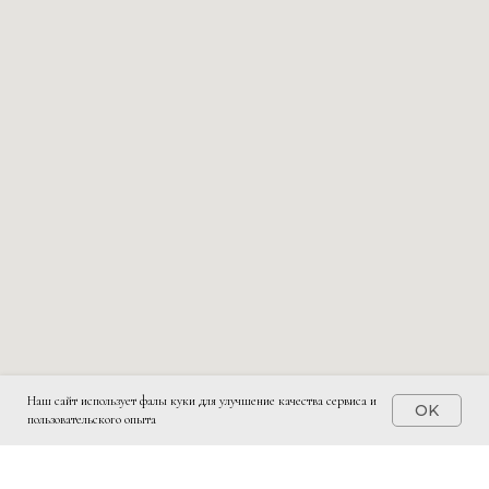
Наш сайт использует фалы куки для улучшение качества сервиса и
OK
пользовательского опыта