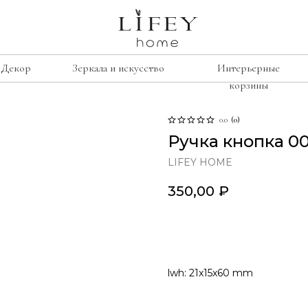
Декор
Зеркала и искусство
Интерьерные
корзины
0.0
(
0
)
сиденье
е
рамки
Ручка кнопка 00
Лавочки
освещение
LIFEY HOME
Табуреты
подсвечники
350,00
₽
Стулья
лажи
винтаж
Кресла
умбы
В корзину
свечи
изор
lwh: 21x15x60 mm
ину