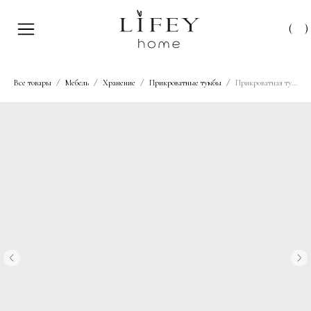
(
)
Все товары
Мебель
Хранение
Прикроватные тумбы
Прикроватная тумба “Даллас” 50