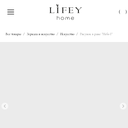
(
)
Все товары
Зеркала и искусство
Искусство
Рисунок в раме "Небо I"