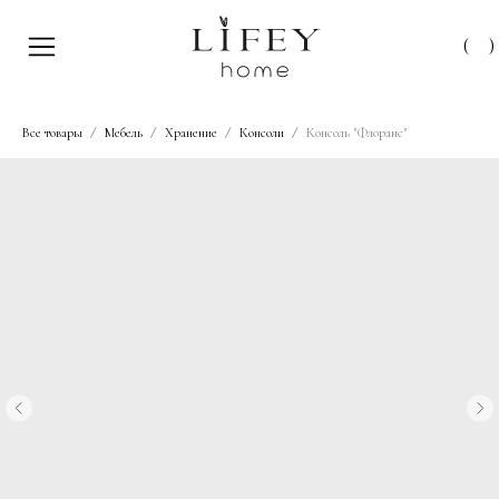
(
)
Все товары
Мебель
Хранение
Консоли
Консоль "Флоранс"