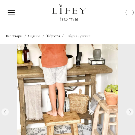
(
)
Все товары
Сиденье
Табуреты
Табурет Детский