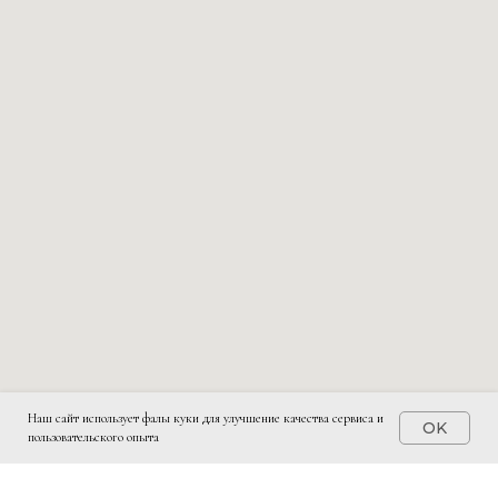
Наш сайт использует фалы куки для улучшение качества сервиса и
OK
пользовательского опыта