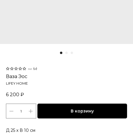
0.0
(
0
)
Ваза Эос
LIFEY HOME
6 200
₽
В корзину
Д 25 х В 10 см