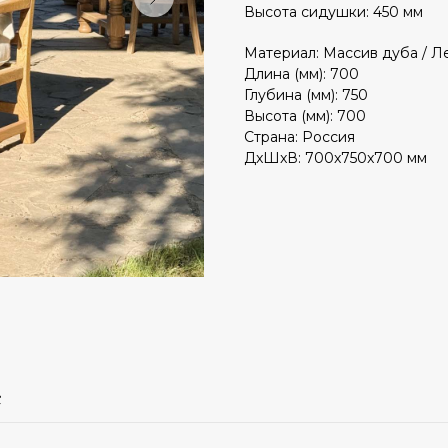
Высота сидушки: 450 мм
на заказ
Материал: Массив дуба / Л
Длина (мм): 700
все зеркала и искусство
вся мебель
весь декор
Глубина (мм): 750
Высота (мм): 700
Страна: Россия
ДxШxВ: 700x750x700 мм
е