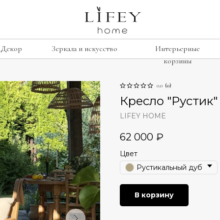
Декор
Зеркала и искусство
Интерьерные
корзины
0.0
(
0
)
сиденье
е
рамки
Кресло "Рустик"
Лавочки
освещение
LIFEY HOME
Табуреты
подсвечники
62 000
₽
Стулья
лажи
винтаж
Цвет
Кресла
умбы
свечи
Рустикальный дуб
изор
В корзину
ину