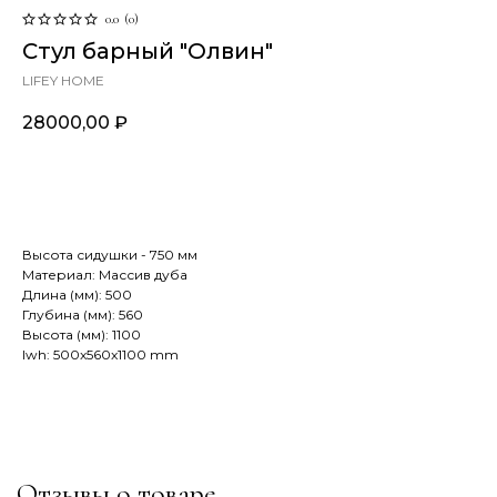
0.0
(
0
)
Стул барный "Олвин"
LIFEY HOME
28000,00
₽
В корзину
Высота сидушки - 750 мм
Материал: Массив дуба
Длина (мм): 500
Глубина (мм): 560
Высота (мм): 1100
lwh: 500x560x1100 mm
Отзывы о товаре