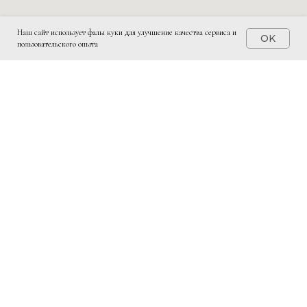
Наш сайт использует фалы куки для улучшение качества сервиса и
OK
пользовательского опыта