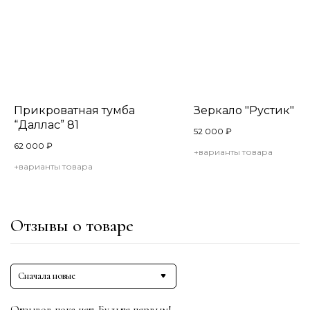
Прикроватная тумба
Зеркало "Рустик" 10
“Даллас” 81
52 000
₽
62 000
₽
+варианты товара
+варианты товара
Отзывы о товаре
Сначала новые
Отзывов пока нет. Будьте первым!