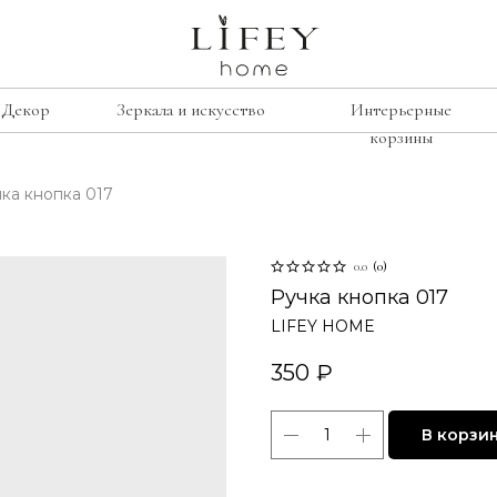
Декор
Зеркала и искусство
Интерьерные
корзины
ка кнопка 017
сиденье
е
рамки
Лавочки
освещение
0.0
(
0
)
Табуреты
подсвечники
Ручка кнопка 017
Стулья
лажи
LIFEY HOME
винтаж
Кресла
умбы
350
₽
свечи
изор
В корзи
ину