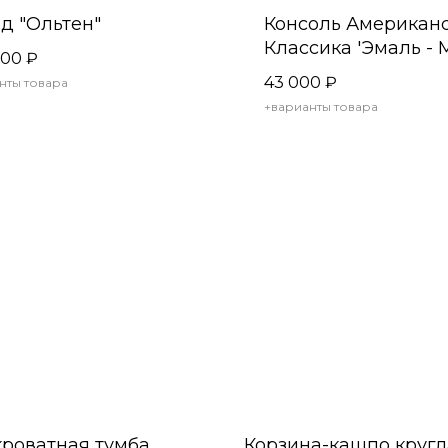
д "Ольтен"
Консоль Американ
Классика 'Эмаль - 
000
₽
148
43 000
₽
нты товара
+варианты товара
роватная тумба
Корзина-кашпо кругл