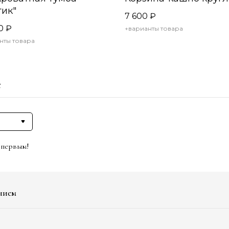
тик"
7 600
₽
0
₽
+варианты товара
нты товара
е
 первым!
нием