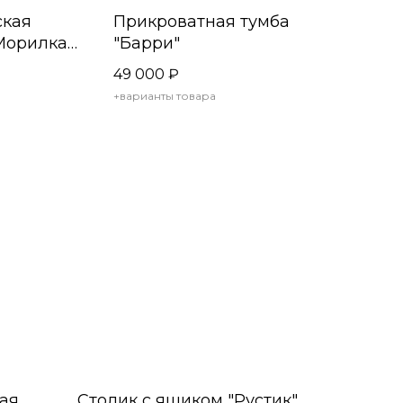
ская
Прикроватная тумба
Морилка'
"Барри"
49 000
₽
+варианты товара
ая
Столик с ящиком "Рустик"