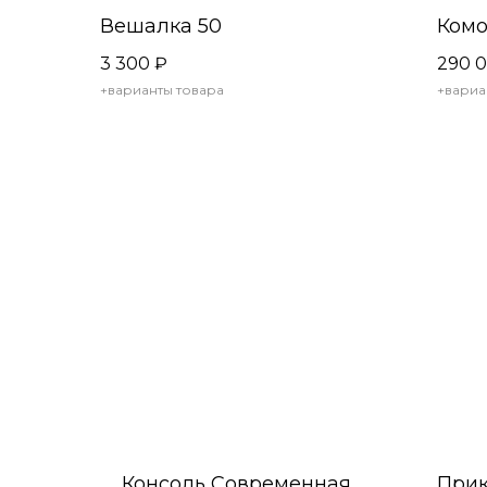
Вешалка 50
Комо
3 300
₽
290 
+варианты товара
+вариа
Консоль Современная
Прик