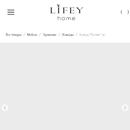
(
)
Все товары
Мебель
Хранение
Комоды
Комод "Рустик" 90