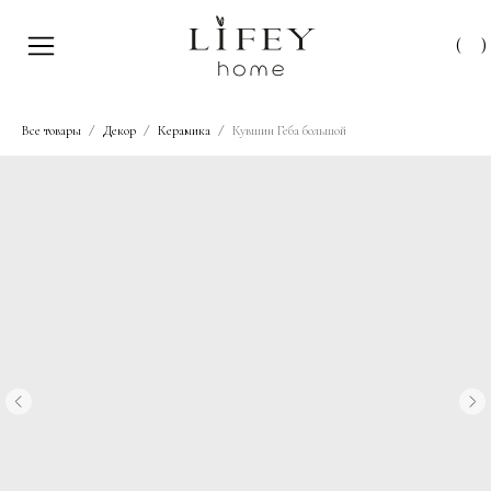
(
)
Все товары
Декор
Керамика
Кувшин Геба большой