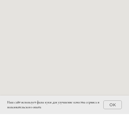
Наш сайт использует фалы куки для улучшение качества сервиса и
OK
пользовательского опыта