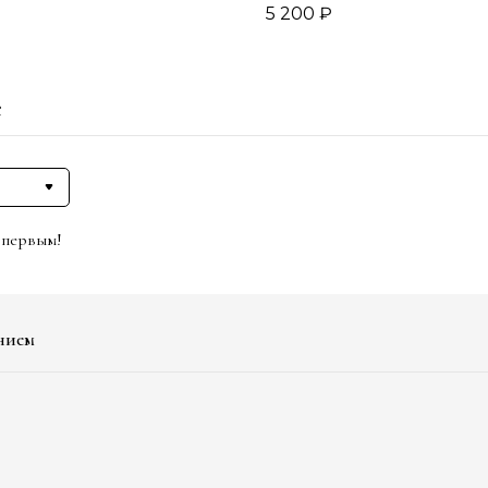
5 200
₽
е
 первым!
нием