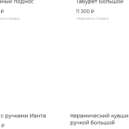
нный поднос
Табурет Большой
₽
11 300
₽
нты товара
+варианты товара
 с ручками Ианта
Керамический кувши
ручкой большой
₽