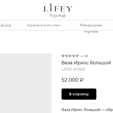
Декор
Зеркала и искусство
Интерьерные
корзины
сиденье
е
рамки
0.0
(
0
)
Лавочки
освещение
Ваза Ириос большой
Табуреты
подсвечники
LIFEY HOME
Стулья
лажи
винтаж
52 000
₽
Кресла
умбы
свечи
изор
В корзину
ину
Ваза Ириос большой — обра