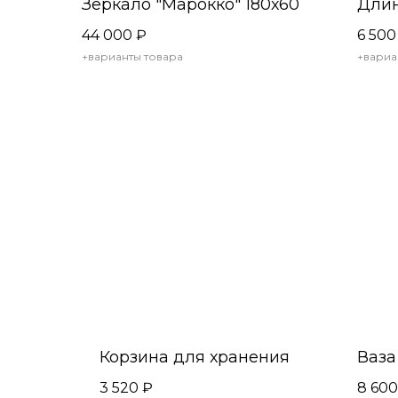
Зеркало "Марокко" 180х60
Дли
44 000
₽
6 500
+варианты товара
+вариа
Корзина для хранения
Ваза
3 520
₽
8 600