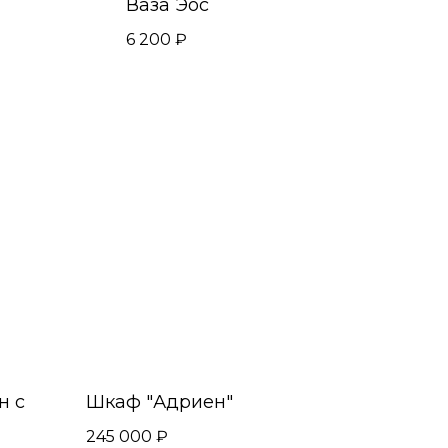
Ваза Эос
6 200
₽
н с
Шкаф "Адриен"
245 000
₽