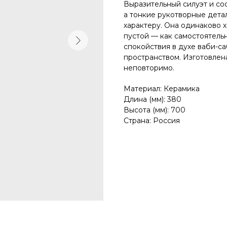
Выразительный силуэт и со
а тонкие рукотворные дета
на заказ
характеру. Она одинаково 
пустой — как самостоятель
все зеркала и искусство
вся мебель
весь декор
спокойствия в духе ваби-са
пространством. Изготовлен
неповторимо.
Материал: Керамика
Длина (мм): 380
Высота (мм): 700
Страна: Россия