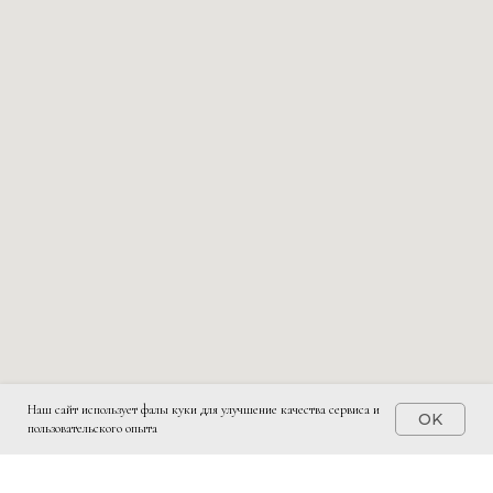
Наш сайт использует фалы куки для улучшение качества сервиса и
OK
пользовательского опыта