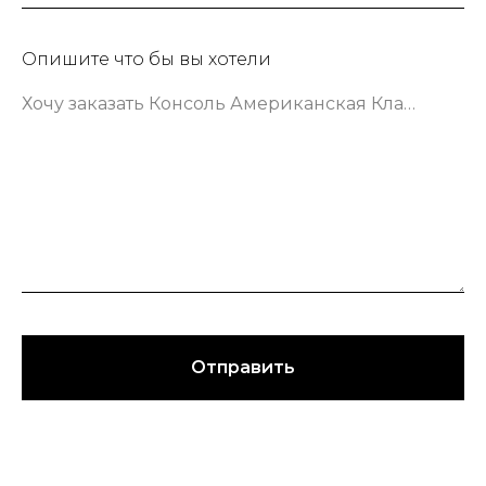
Опишите что бы вы хотели
Хочу заказать Консоль Американская Классика шириной 133 сантиметра в зеленом цвете
Отправить