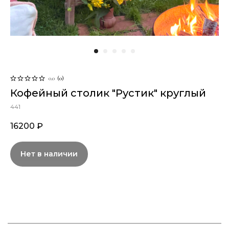
0.0
(
0
)
Кофейный столик "Рустик" круглый
441
16200
₽
Нет в наличии