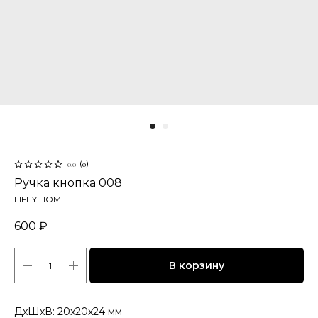
0.0
(
0
)
Ручка кнопка 008
LIFEY HOME
600
₽
В корзину
ДxШxВ: 20x20x24 мм