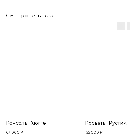
Смотрите также
Консоль "Хюгге"
Кровать "Рустик"
67 000
₽
155 000
₽