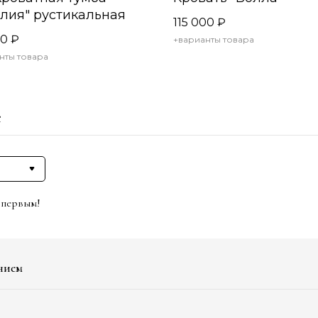
лия" рустикальная
115 000
₽
00
₽
+варианты товара
нты товара
е
 первым!
нием