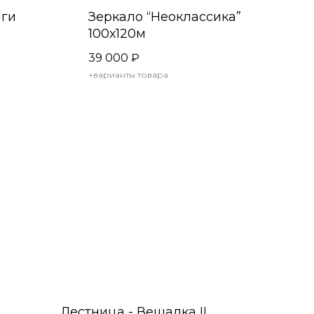
иги
Зеркало “Неоклассика”
100х120м
39 000
₽
+варианты товара
Лестница - Вешалка II