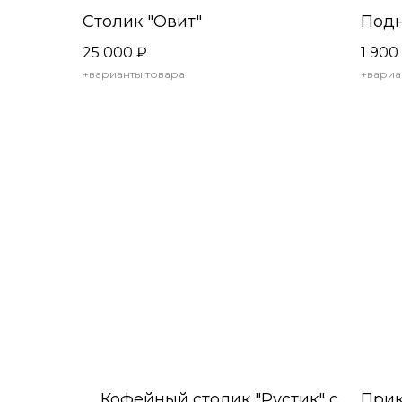
Столик "Овит"
Подн
25 000
₽
1 900
+варианты товара
+вариа
Кофейный столик "Рустик" с
Прик