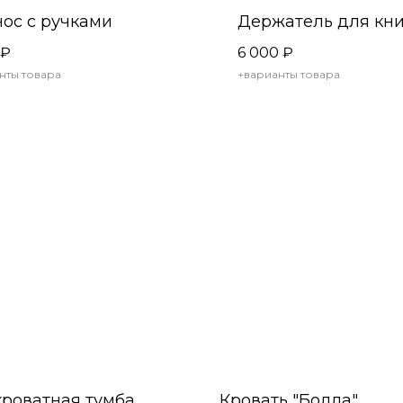
ос с ручками
Держатель для кн
₽
6 000
₽
нты товара
+варианты товара
роватная тумба
Кровать "Болла"