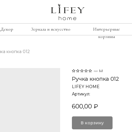
Декор
Зеркала и искусство
Интерьерные
корзины
ка кнопка 012
сиденье
е
рамки
Лавочки
освещение
0.0
(
0
)
Табуреты
подсвечники
Ручка кнопка 012
Стулья
лажи
LIFEY HOME
винтаж
Кресла
умбы
Артикул:
свечи
изор
600,00
₽
ину
В корзину