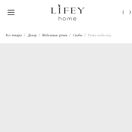
(
)
Все товары
Декор
Мебельные ручки
Скобы
Ручка скоба 0055