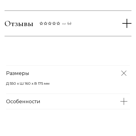
Отзывы
0.0
(
0
)
Размеры
Д 550 х Ш 160 х В 175 мм
Особенности