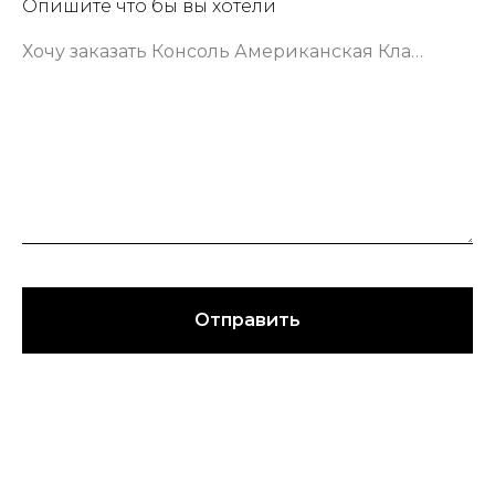
Опишите что бы вы хотели
Хочу заказать Консоль Американская Классика шириной 133 сантиметра в зеленом цвете
Отправить