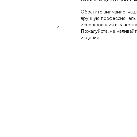
на заказ
Обратите внимание: наш
вручную профессиональн
использования в качестве
все зеркала и искусство
вся мебель
весь декор
Пожалуйста, не наливайте
изделие.